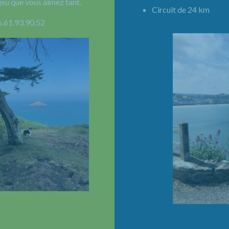
jeu que vous aimez tant.
Circuit de 24 km 
6.61.93.90.52