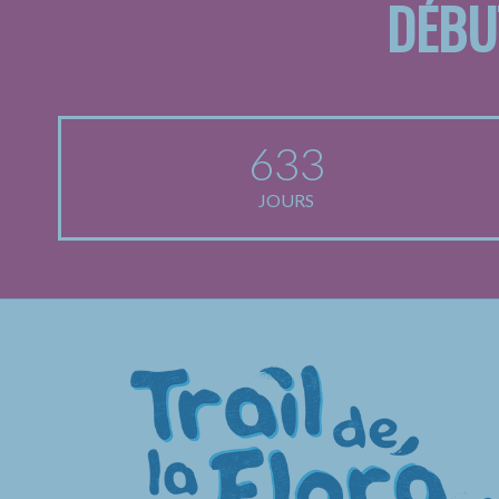
DÉBU
633
JOURS