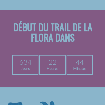
DÉBUT DU TRAIL DE LA
FLORA DANS
634
22
44
Jours
Heures
Minutes