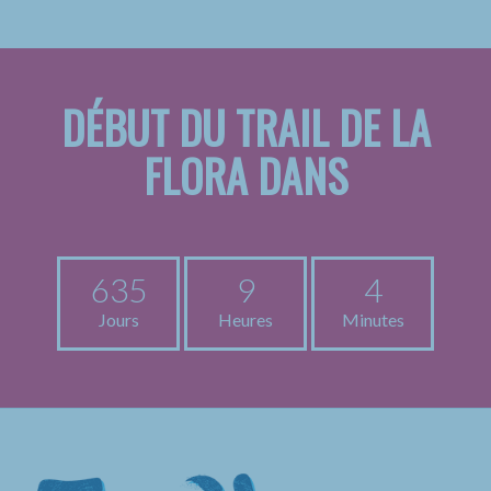
DÉBUT DU TRAIL DE LA
FLORA DANS
635
9
4
Jours
Heures
Minutes