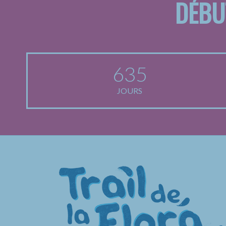
DÉBU
635
JOURS