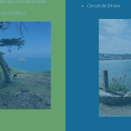
jeu que vous aimez tant.
Circuit de 24 km 
6.61.93.90.52