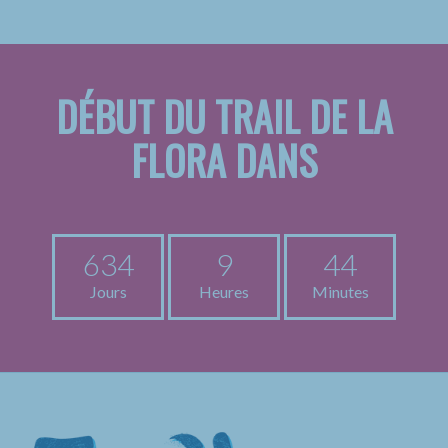
DÉBUT DU TRAIL DE LA
FLORA DANS
634
9
44
Jours
Heures
Minutes