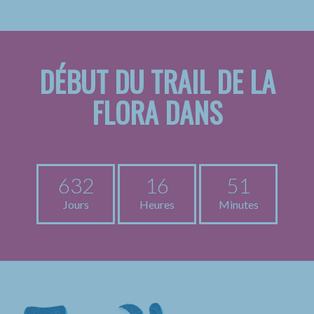
DÉBUT DU TRAIL DE LA
FLORA DANS
632
16
51
Jours
Heures
Minutes