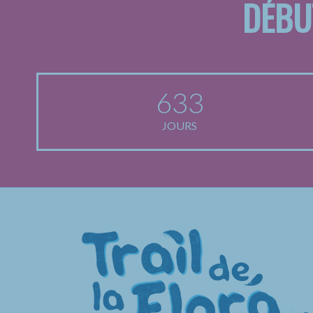
DÉBU
633
JOURS