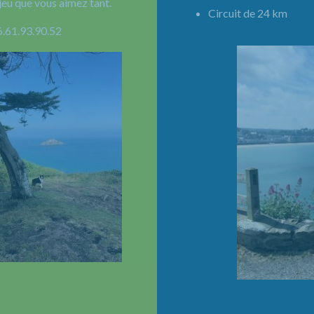
jeu que vous aimez tant.
Circuit de 24 km 
6.61.93.90.52