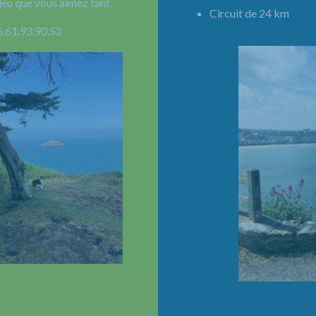
jeu que vous aimez tant.
Circuit de 24 km 
6.61.93.90.52