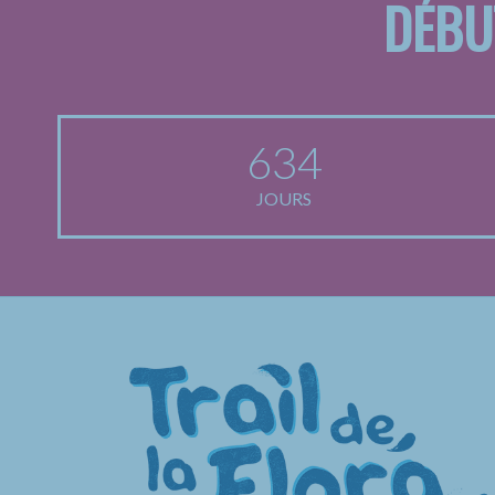
DÉBU
634
JOURS