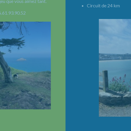
jeu que vous aimez tant.
Circuit de 24 km 
6.61.93.90.52