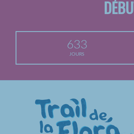
DÉBU
633
JOURS