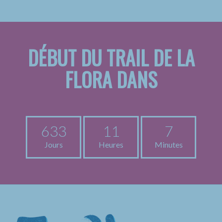
DÉBUT DU TRAIL DE LA
FLORA DANS
633
11
7
Jours
Heures
Minutes