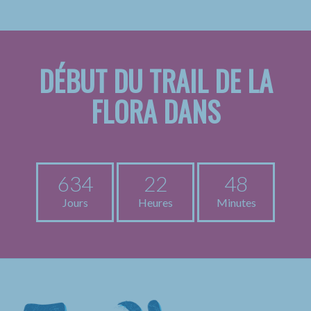
DÉBUT DU TRAIL DE LA
FLORA DANS
634
22
48
Jours
Heures
Minutes