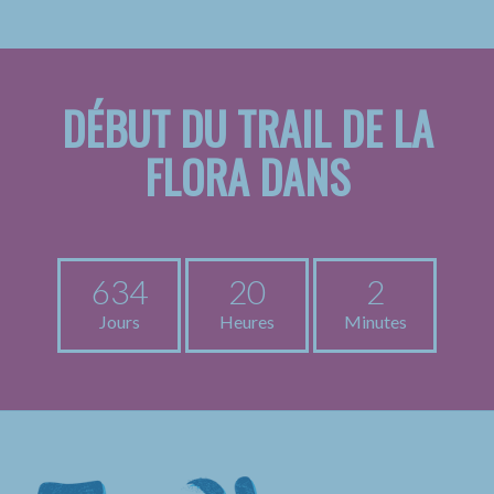
DÉBUT DU TRAIL DE LA
FLORA DANS
634
20
2
Jours
Heures
Minutes