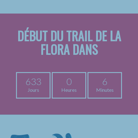
DÉBUT DU TRAIL DE LA
FLORA DANS
633
0
6
Jours
Heures
Minutes