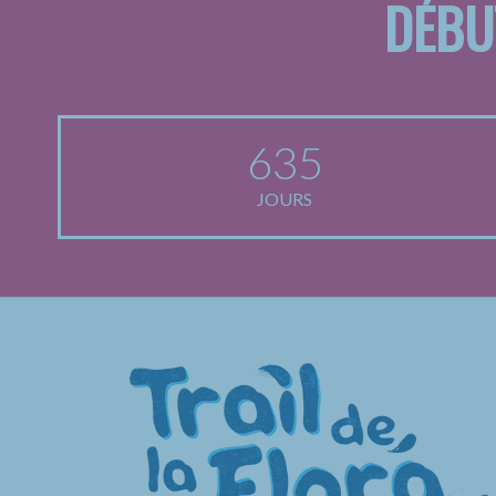
DÉBU
635
JOURS