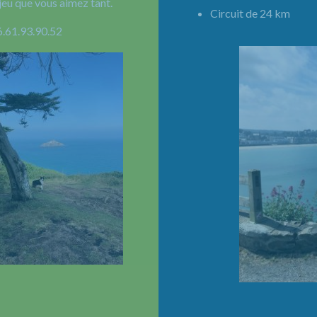
jeu que vous aimez tant.
Circuit de 24 km 
6.61.93.90.52