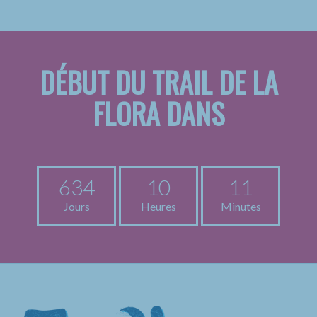
DÉBUT DU TRAIL DE LA
FLORA DANS
634
10
11
Jours
Heures
Minutes