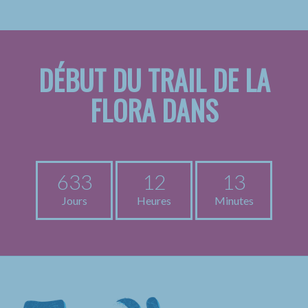
DÉBUT DU TRAIL DE LA
FLORA DANS
633
12
13
Jours
Heures
Minutes