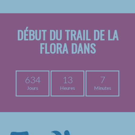
DÉBUT DU TRAIL DE LA
FLORA DANS
634
13
7
Jours
Heures
Minutes