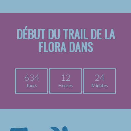
DÉBUT DU TRAIL DE LA
FLORA DANS
634
12
24
Jours
Heures
Minutes