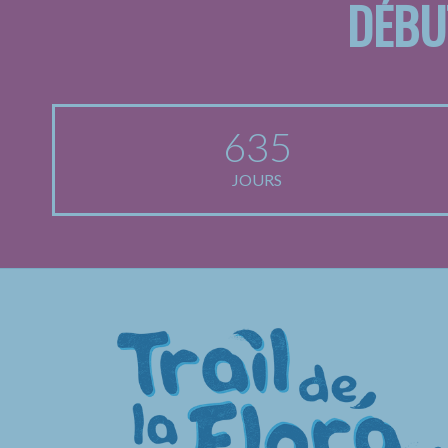
DÉBU
635
JOURS