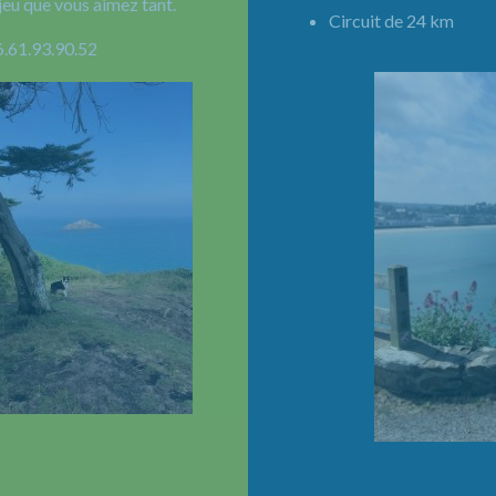
jeu que vous aimez tant.
Circuit de 24 km 
6.61.93.90.52