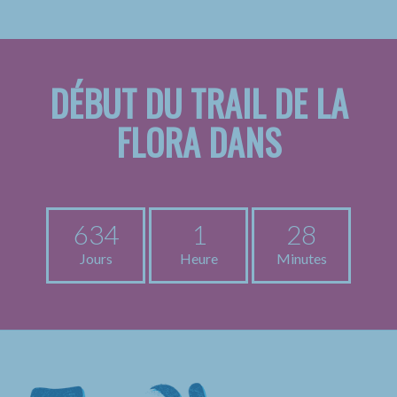
DÉBUT DU TRAIL DE LA
FLORA DANS
634
1
28
Jours
Heure
Minutes