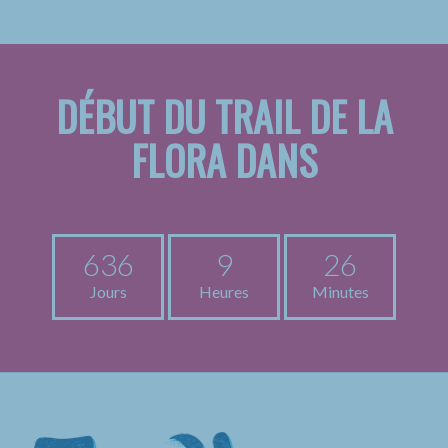
DÉBUT DU TRAIL DE LA
FLORA DANS
636
9
26
Jours
Heures
Minutes