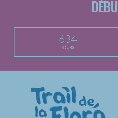
DÉBU
634
JOURS