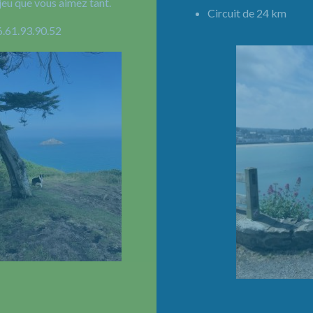
jeu que vous aimez tant.
Circuit de 24 km 
6.61.93.90.52