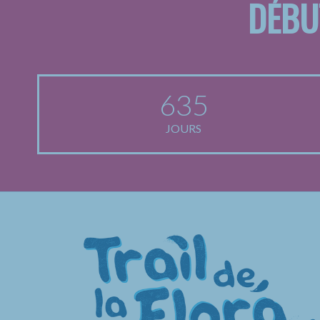
DÉBU
635
JOURS