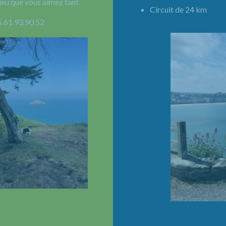
jeu que vous aimez tant.
Circuit de 24 km 
6.61.93.90.52