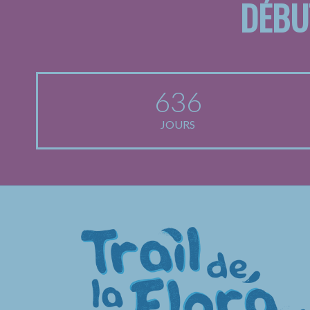
DÉBU
636
JOURS