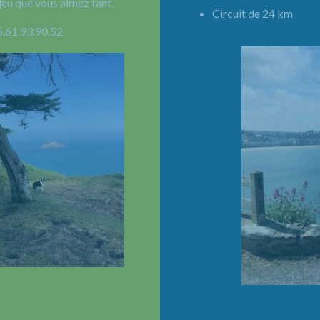
jeu que vous aimez tant.
Circuit de 24 km 
6.61.93.90.52