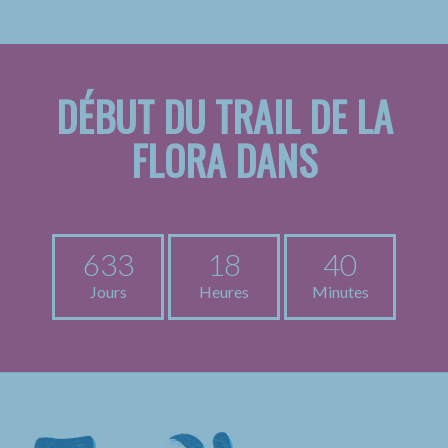
DÉBUT DU TRAIL DE LA
FLORA DANS
633
18
40
Jours
Heures
Minutes