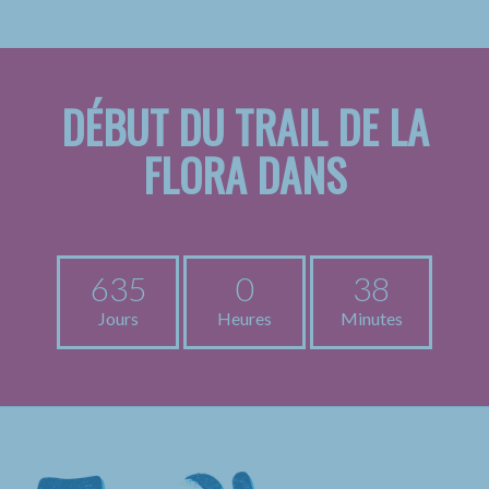
DÉBUT DU TRAIL DE LA
FLORA DANS
635
0
38
Jours
Heures
Minutes