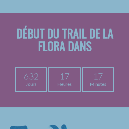
DÉBUT DU TRAIL DE LA
FLORA DANS
632
17
17
Jours
Heures
Minutes