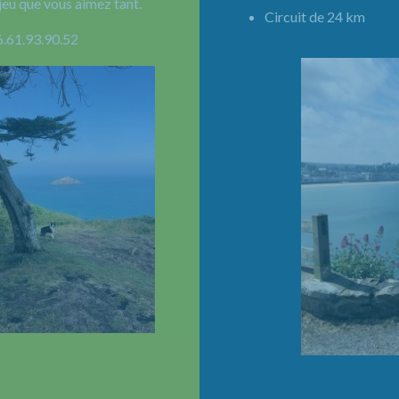
jeu que vous aimez tant.
Circuit de 24 km 
6.61.93.90.52