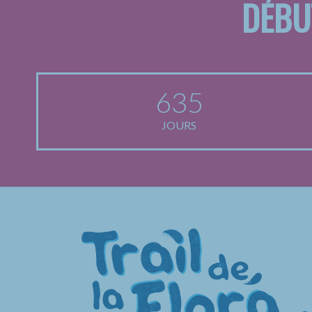
DÉBU
635
JOURS