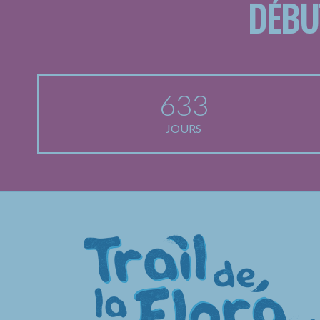
DÉBU
633
JOURS