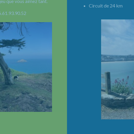
jeu que vous aimez tant.
Circuit de 24 km 
6.61.93.90.52