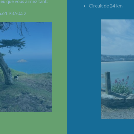
jeu que vous aimez tant.
Circuit de 24 km 
6.61.93.90.52