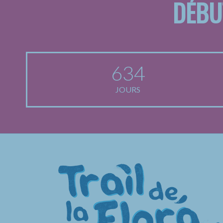
DÉBU
634
JOURS