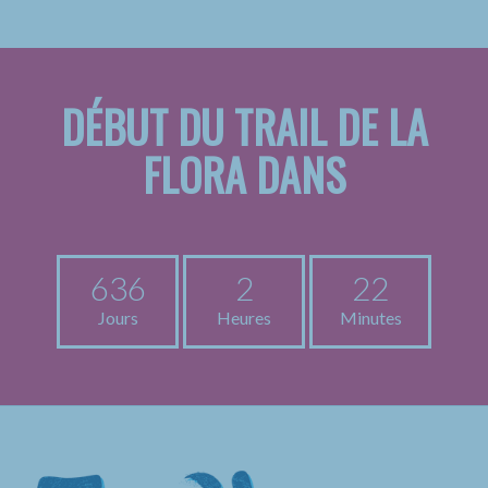
DÉBUT DU TRAIL DE LA
FLORA DANS
636
2
22
Jours
Heures
Minutes