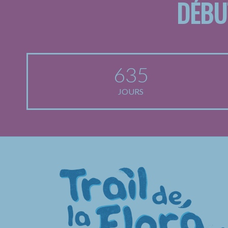
DÉBU
635
JOURS