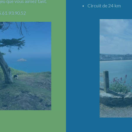
jeu que vous aimez tant.
Circuit de 24 km 
6.61.93.90.52