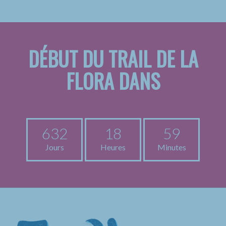
DÉBUT DU TRAIL DE LA
FLORA DANS
632
18
59
Jours
Heures
Minutes