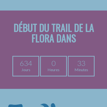
DÉBUT DU TRAIL DE LA
FLORA DANS
634
0
33
Jours
Heures
Minutes