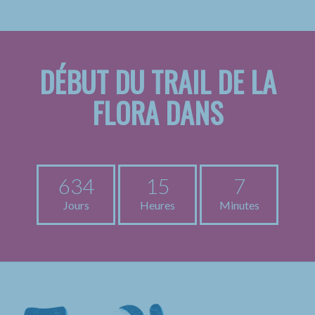
DÉBUT DU TRAIL DE LA
FLORA DANS
634
15
7
Jours
Heures
Minutes